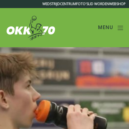
WEDSTRIJDCENTRUM
FOTO'S
LID WORDEN
WEBSHOP
MENU
OKK'70