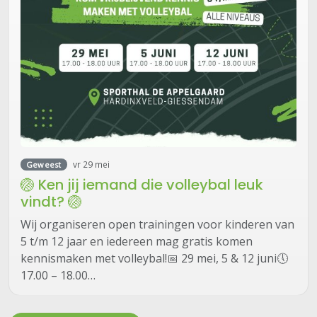
vr 29 mei
Geweest
🏐 Ken jij iemand die volleybal leuk
vindt? 🏐
Wij organiseren open trainingen voor kinderen van
5 t/m 12 jaar en iedereen mag gratis komen
kennismaken met volleybal!📅 29 mei, 5 & 12 juni🕔
17.00 – 18.00…