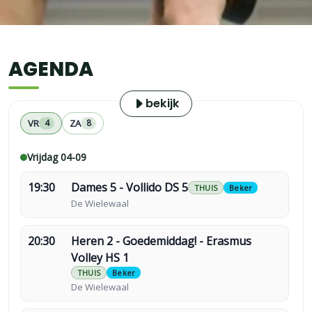
AFTERMOVIE
AGENDA
SUPER SATURDAY 2026
bekijk
VR
ZA
4
8
Vrijdag 04-09
19:30
Dames 5 - Vollido DS 5
THUIS
Beker
De Wielewaal
20:30
Heren 2 - Goedemiddag! - Erasmus
Volley HS 1
THUIS
Beker
De Wielewaal