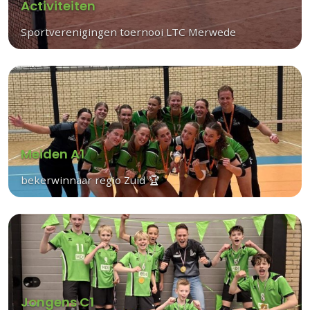
Activiteiten
Sportverenigingen toernooi LTC Merwede
Meiden A1
bekerwinnaar regio Zuid 🏆
Jongens C1