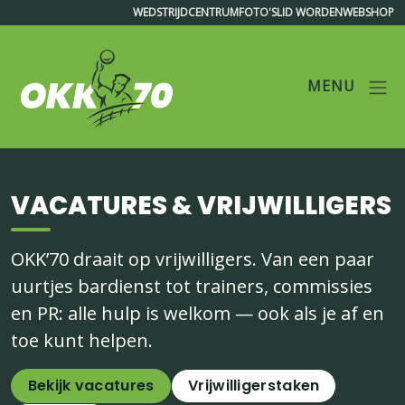
WEDSTRIJDCENTRUM
FOTO'S
LID WORDEN
WEBSHOP
MENU
OKK'70
VACATURES & VRIJWILLIGERS
OKK’70 draait op vrijwilligers. Van een paar
uurtjes bardienst tot trainers, commissies
en PR: alle hulp is welkom — ook als je af en
toe kunt helpen.
Bekijk vacatures
Vrijwilligerstaken