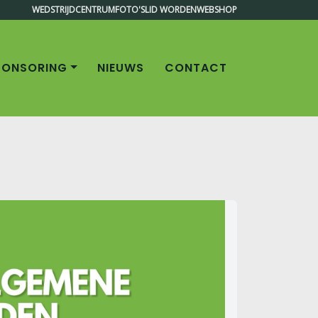
WEDSTRIJDCENTRUM
FOTO'S
LID WORDEN
WEBSHOP
PONSORING
NIEUWS
CONTACT