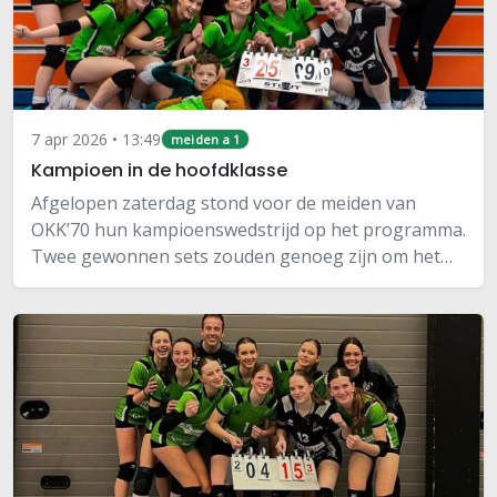
7 apr 2026 • 13:49
meiden a 1
Kampioen in de hoofdklasse
Afgelopen zaterdag stond voor de meiden van
OKK’70 hun kampioenswedstrijd op het programma.
Twee gewonnen sets zouden genoeg zijn om het
kampioenschap binnen te halen. 🤩 Het beloofde
een leuke wedstrijd te worden, want ze moesten
namelijk…