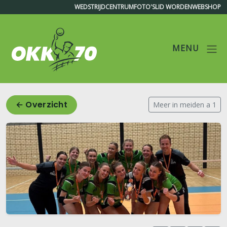
WEDSTRIJDCENTRUM
FOTO'S
LID WORDEN
WEBSHOP
MENU
OKK'70
← Overzicht
Meer in meiden a 1