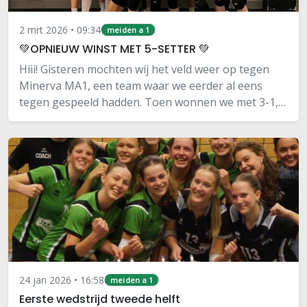
2 mrt 2026 • 09:34
meiden a 1
💚OPNIEUW WINST MET 5-SETTER 💚
Hiii! Gisteren mochten wij het veld weer op tegen
Minerva MA1, een team waar we eerder al eens
tegen gespeeld hadden. Toen wonnen we met 3-1,
dus we wisten dat het wel een leuk potje zou
kunnen worden! 🔥De eerste set begonnen we wat
stroef…
24 jan 2026 • 16:58
meiden a 1
Eerste wedstrijd tweede helft