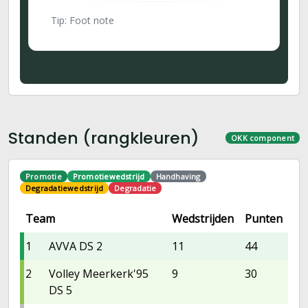
Tip: Foot note
Standen (rangkleuren)
OKK component
Promotie
Promotiewedstrijd
Handhaving
Degradatiewedstrijd
Degradatie
Team
Wedstrijden
Punten
1
AVVA DS 2
11
44
2
Volley Meerkerk'95
9
30
DS 5