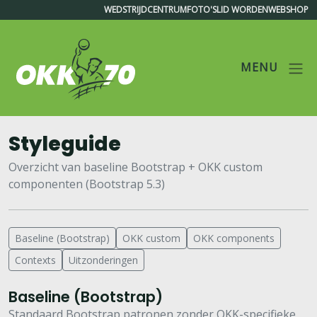
WEDSTRIJDCENTRUM
FOTO'S
LID WORDEN
WEBSHOP
MENU
OKK'70
Styleguide
Overzicht van baseline Bootstrap + OKK custom
componenten (Bootstrap 5.3)
Baseline (Bootstrap)
OKK custom
OKK components
Contexts
Uitzonderingen
Baseline (Bootstrap)
Standaard Bootstrap patronen zonder OKK-specifieke