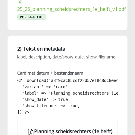
25_26_planning_scheidsrechters_1e_helft_v1.pdf
PDF • 498.3 KB
2) Tekst en metadata
label, description, date/show_date, show_filename
Card met datum + bestandsnaam
<?= download('a8f9cac85cdf22d57e18c8dc6eec9778', 
  'variant' => 'card',

  'label' => 'Planning scheidsrechters (1e helft)
  'show_date' => true,

  'show_filename' => true,

]) ?>
Planning scheidsrechters (1e helft)