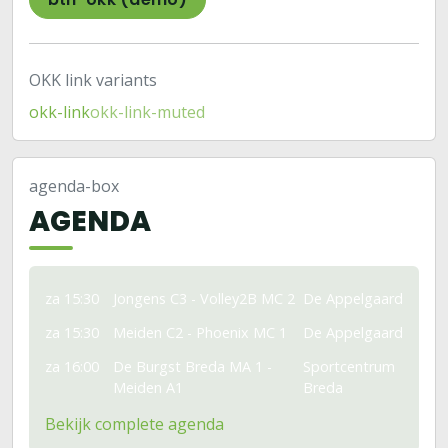
OKK link variants
okk-link
okk-link-muted
agenda-box
AGENDA
za 15:30
Jongens C3 - Volley2B MC 2
De Appelgaard
za 15:30
Meiden C2 - Phoenix MC 1
De Appelgaard
za 16:00
De Burgst Breda MA 1 -
Sportcentrum
Meiden A1
Breda
Bekijk complete agenda