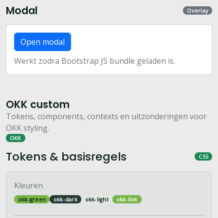
Modal
Overlay
Open modal
Werkt zodra Bootstrap JS bundle geladen is.
OKK custom
Tokens, components, contexts en uitzonderingen voor
OKK styling.
OKK
Tokens & basisregels
CSS
Kleuren
okk-green
okk-dark
okk-light
okk-link