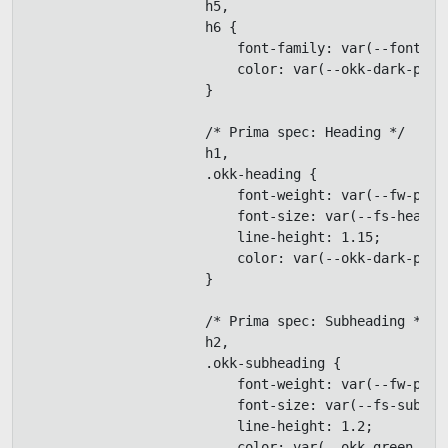
                      h5,

                      h6 {

                          font-family: var(--font-hea
                          color: var(--okk-dark-prima
                      }

                      /* Prima spec: Heading */

                      h1,

                      .okk-heading {

                          font-weight: var(--fw-poppi
                          font-size: var(--fs-heading
                          line-height: 1.15;

                          color: var(--okk-dark-prima
                      }

                      /* Prima spec: Subheading */

                      h2,

                      .okk-subheading {

                          font-weight: var(--fw-poppi
                          font-size: var(--fs-subhead
                          line-height: 1.2;

                          color: var(--okk-green-prim