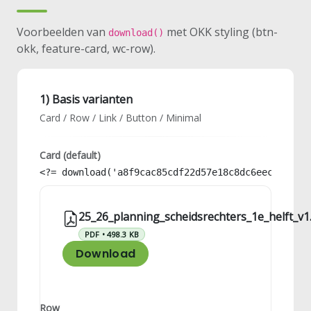
Voorbeelden van
met OKK styling (btn-
download()
okk, feature-card, wc-row).
1) Basis varianten
Card / Row / Link / Button / Minimal
Card (default)
<?= download('a8f9cac85cdf22d57e18c8dc6eec9778')
25_26_planning_scheidsrechters_1e_helft_v1
PDF • 498.3 KB
Download
Row