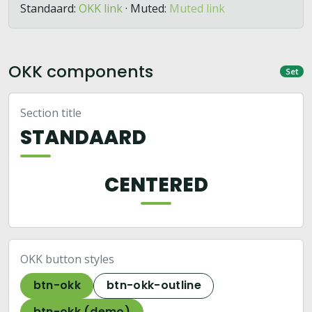
Standaard:
OKK link
· Muted:
Muted link
OKK components
Set
Section title
STANDAARD
CENTERED
OKK button styles
btn-okk
btn-okk-outline
btn-okk (demo)