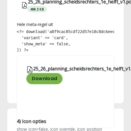
25_26_planning_scheidsrechters_1e_helft_v1.p
498.3 KB
Hele meta-regel uit
<?= download('a8f9cac85cdf22d57e18c8dc6eec9778', 
  'variant' => 'card',

  'show_meta' => false,

]) ?>
25_26_planning_scheidsrechters_1e_helft_v1
Download
4) Icon opties
show_icon=false, icon override, icon_position