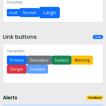
Groottes
Large
Normal
Small
Link buttons
Links
Varianten
Primary
Secondary
Success
Warning
Danger
Disabled
Alerts
Feedback