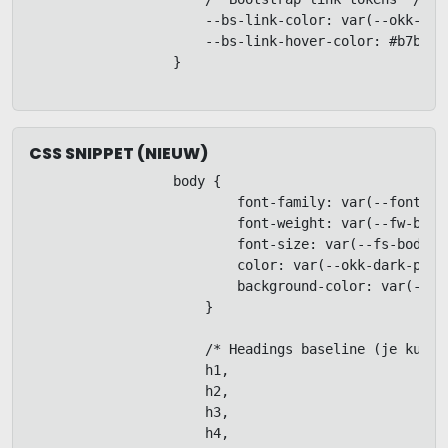
                      --bs-link-color: var(--okk-link
                      --bs-link-hover-color: #b7b7b7;
                  }
CSS SNIPPET (NIEUW)
body {

                          font-family: var(--font-bod
                          font-weight: var(--fw-body)
                          font-size: var(--fs-body);

                          color: var(--okk-dark-prima
                          background-color: var(--ok
                      }

                      /* Headings baseline (je kunt 
                      h1,

                      h2,

                      h3,

                      h4,
