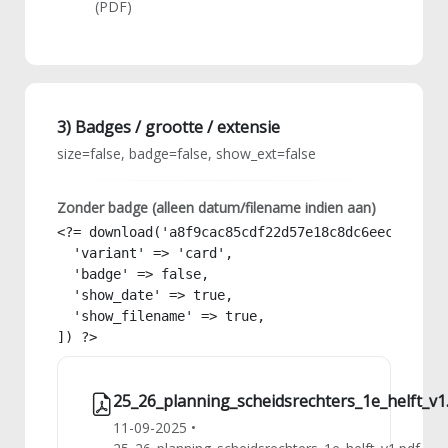
(PDF)
3) Badges / grootte / extensie
size=false, badge=false, show_ext=false
Zonder badge (alleen datum/filename indien aan)
<?= download('a8f9cac85cdf22d57e18c8dc6eec9778', 
  'variant' => 'card',

  'badge' => false,

  'show_date' => true,

  'show_filename' => true,

]) ?>
25_26_planning_scheidsrechters_1e_helft_v1
11-09-2025 •