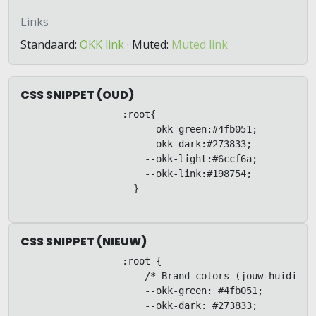
Links
Standaard:
OKK link
· Muted:
Muted link
CSS SNIPPET (OUD)
:root{

                      --okk-green:#4fb051;

                      --okk-dark:#273833;

                      --okk-light:#6ccf6a;

                      --okk-link:#198754;

                    }
CSS SNIPPET (NIEUW)
:root {

                      /* Brand colors (jouw huidige s
                      --okk-green: #4fb051;

                      --okk-dark: #273833;
