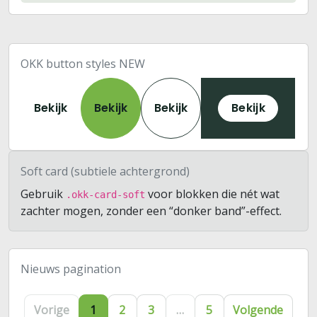
OKK button styles NEW
Bekijk
Bekijk
Bekijk
Bekijk
Soft card (subtiele achtergrond)
Gebruik
voor blokken die nét wat
.okk-card-soft
zachter mogen, zonder een “donker band”-effect.
Nieuws pagination
Vorige
1
2
3
…
5
Volgende