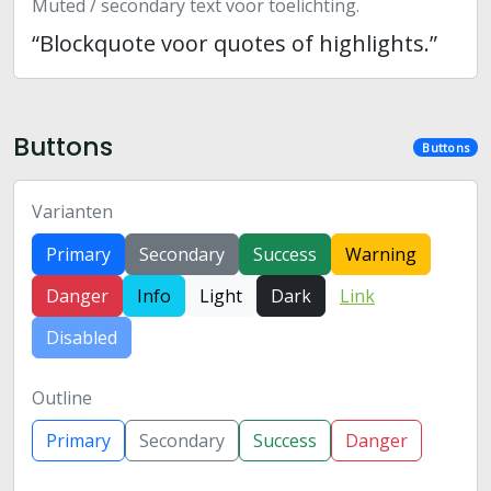
Muted / secondary text voor toelichting.
“Blockquote voor quotes of highlights.”
Buttons
Buttons
Varianten
Primary
Secondary
Success
Warning
Danger
Info
Light
Dark
Link
Disabled
Outline
Primary
Secondary
Success
Danger