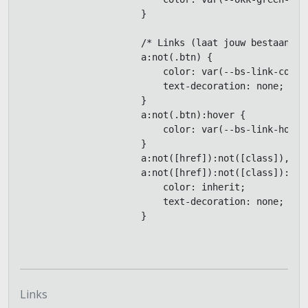
                      }

                      /* Links (laat jouw bestaande 
                      a:not(.btn) {

                          color: var(--bs-link-color)
                          text-decoration: none;

                      }

                      a:not(.btn):hover {

                          color: var(--bs-link-hover-
                      }

                      a:not([href]):not([class]),

                      a:not([href]):not([class]):hove
                          color: inherit;

                          text-decoration: none;

                      }

Links