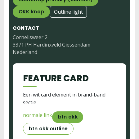
OKK knop
Outline light
CONTACT
Cornelisweer 2
3371 PH Hardinxveld Giessendam
Nederland
FEATURE CARD
Een wit card element in brand-band
sectie
normale link
btn okk
btn okk outline