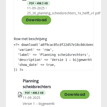
PDF • 498.3 KB
11-09-2025 •
25_26_planning_scheidsrechters_1e_helft_v1.pdf
Download
Row met beschrijving
<?= download('a8f9cac85cdf22d57e18c8dc6eec9778', 
  'variant' => 'row',

  'label' => 'Planning scheidsrechters',

  'description' => 'Versie 1 – bijgewerkt (PDF)',
  'show_date' => true,

]) ?>
Planning
scheidsrechters
PDF • 498.3 KB
Download
11-09-2025
Versie 1 – bijgewerkt