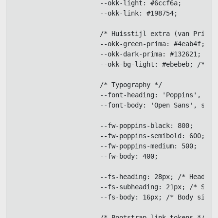
                      --okk-light: #6ccf6a;

                      --okk-link: #198754;

                      /* Huisstijl extra (van Prima) 
                      --okk-green-prima: #4eab4f; /* 
                      --okk-dark-prima: #132621; /* D
                      --okk-bg-light: #ebebeb; /* Lic
                      /* Typography */

                      --font-heading: 'Poppins', sys
                      --font-body: 'Open Sans', syst
                      --fw-poppins-black: 800;

                      --fw-poppins-semibold: 600;

                      --fw-poppins-medium: 500;

                      --fw-body: 400;

                      --fs-heading: 28px; /* Heading 
                      --fs-subheading: 21px; /* Subhe
                      --fs-body: 16px; /* Body size *
                      /* Bootstrap link tokens */
