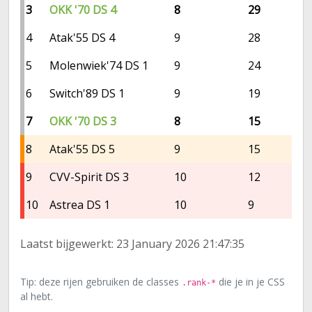
3
OKK '70 DS 4
8
29
4
Atak'55 DS 4
9
28
5
Molenwiek'74 DS 1
9
24
6
Switch'89 DS 1
9
19
7
OKK '70 DS 3
8
15
8
Atak'55 DS 5
9
15
9
CVV-Spirit DS 3
10
12
10
Astrea DS 1
10
9
Laatst bijgewerkt: 23 January 2026 21:47:35
Tip: deze rijen gebruiken de classes
die je in je CSS
.rank-*
al hebt.