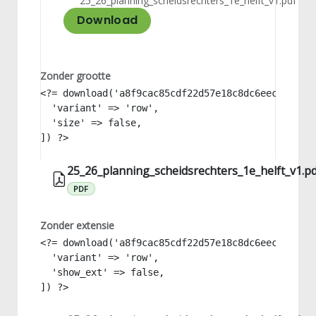
25_26_planning_scheidsrechters_1e_helft_v1.pdf
Download
Zonder grootte
<?= download('a8f9cac85cdf22d57e18c8dc6eec9778', 
  'variant' => 'row',

  'size' => false,

]) ?>
25_26_planning_scheidsrechters_1e_helft_v1.p
PDF
Zonder extensie
<?= download('a8f9cac85cdf22d57e18c8dc6eec9778', 
  'variant' => 'row',

  'show_ext' => false,

]) ?>