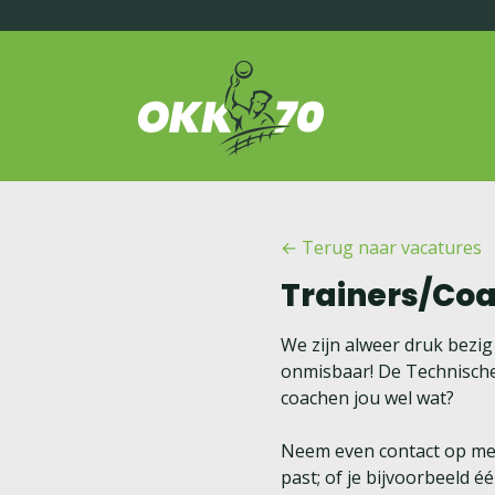
OKK'70
← Terug naar vacatures
Trainers/Co
We zijn alweer druk bezig
onmisbaar! De Technische 
coachen jou wel wat?
Neem even contact op met
past; of je bijvoorbeeld é