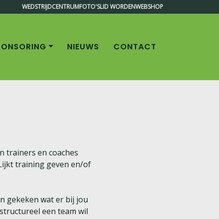
WEDSTRIJDCENTRUM
FOTO'S
LID WORDEN
WEBSHOP
PONSORING
NIEUWS
CONTACT
n trainers en coaches
ijkt training geven en/of
 gekeken wat er bij jou
 structureel een team wil