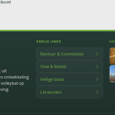
elkom!
SNELLE LINKS
LO
Bestuur & Commissies
Visie & Beleid
 uit
en ontwikkeling
Veilige basis
volleybal op
ving.
Lid worden