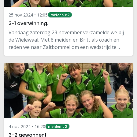
25 nov 2024 • 12:05
meiden c 2
3-1 overwinning.
Vandaag zaterdag 23 november verzamelde we bij
de Wielewaal. Met 8 meiden en Britt als coach en
reden we naar Zaltbommel om een wedstrijd te
spelen tegen Phoenix.Na het inspelen begon de
wedstrijd en verloren we met 25-17. We speelden
niet…
4 nov 2024 • 16:20
meiden c 2
3-2 gewonnen!