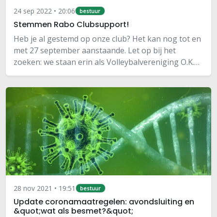
24 sep 2022 • 20:06
bestuur
Stemmen Rabo Clubsupport!
Heb je al gestemd op onze club? Het kan nog tot en
met 27 september aanstaande. Let op bij het
zoeken: we staan erin als Volleybalvereniging O.K.K.
'70. Dit is onze officiële verenigingsnaam, dus met
puntjes en een spatie voor de komma…
28 nov 2021 • 19:51
bestuur
Update coronamaatregelen: avondsluiting en
&quot;wat als besmet?&quot;