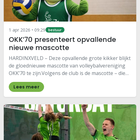
1 apr 2026 • 09:29
bestuur
OKK’70 presenteert opvallende
nieuwe mascotte
HARDINXVELD – Deze opvallende grote kikker blijkt
de gloednieuwe mascotte van volleybalvereniging
OKK’70 te zijn.Volgens de club is de mascotte – die
voorlopig door het leven gaat als “Okiki de Kikker” –
Lees meer
speciaal ontworpen om het team extra…