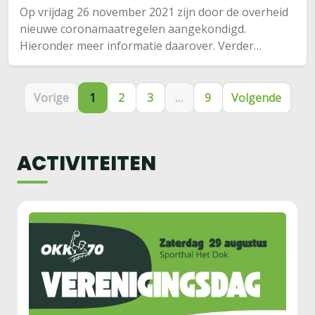
Op vrijdag 26 november 2021 zijn door de overheid
nieuwe coronamaatregelen aangekondigd.
Hieronder meer informatie daarover. Verder
informatie over wat te doen in geval van een
coronabesmetting binnen je team. De nieuwe
coronamaatregelen…
Vorige
1
2
3
…
9
Volgende
ACTIVITEITEN