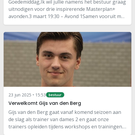
Goedemiddag,Ik wil jullie namens het bestuur graag
uitnodigen voor drie inspirerende Masterplan+
avonden.3 maart 19:30 – Avond 1Samen vooruit met
commissies & vrijwilligersTijdens deze startavond
brengen we alle huidige commissies en…
23 jun 2025 • 15:53
bestuur
Verwelkomt Gijs van den Berg
Gijs van den Berg gaat vanaf komend seizoen aan
de slag als trainer van dames 2 en gaat onze
trainers opleiden tijdens workshops en trainingen.
Op deze manier werken we verder aan het plan om