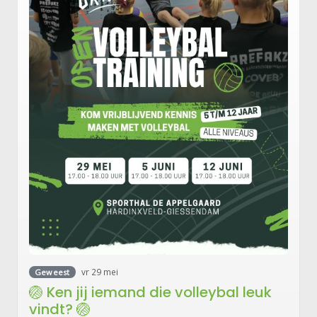
vr 29 mei
Geweest
🏐 Ken jij iemand die volleybal leuk
vindt? 🏐