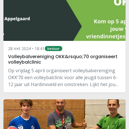
28 mrt 2024 • 18:41
bestuur
Volleybalvereniging OKK&rsquo;70 organiseert
volleybalclinic
Op vrijdag 5 april organiseert volleybalvereniging
OKK’70 een volleybalclinic voor alle jeugd tussen 6-
12 jaar uit Hardinxveld en omstreken. Lijkt het jou
leuk om een keer te volleyballen, kom dan op 5 april
tussen 17:00-18:00 naar sporthal…