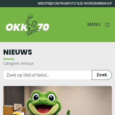
WEDSTRIJDCENTRUM
FOTO'S
LID WORDEN
WEBSHOP
MENU
OKK'70
NIEUWS
Categorie: bestuur
Zoek