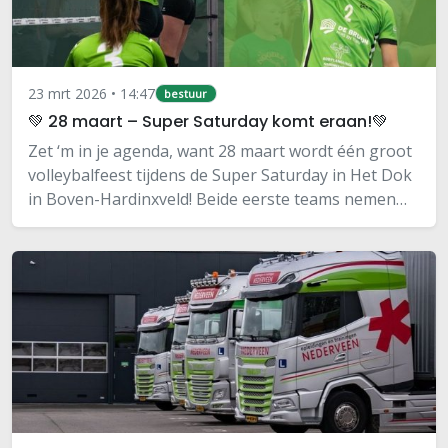
23 mrt 2026 • 14:47
bestuur
💚 28 maart – Super Saturday komt eraan!💚
Zet ‘m in je agenda, want 28 maart wordt één groot
volleybalfeest tijdens de Super Saturday in Het Dok
in Boven-Hardinxveld! Beide eerste teams nemen
het op tegen Volley Lek en IJssel:🏐 Dames 1 speelt
om 17:45 uur🏐 Heren 1 speelt om 20:00…