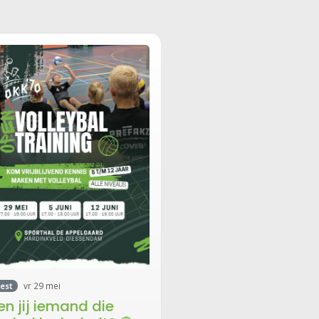
thal, maar dit jaar was het
 voor…
vr 29 mei
est
en jij iemand die