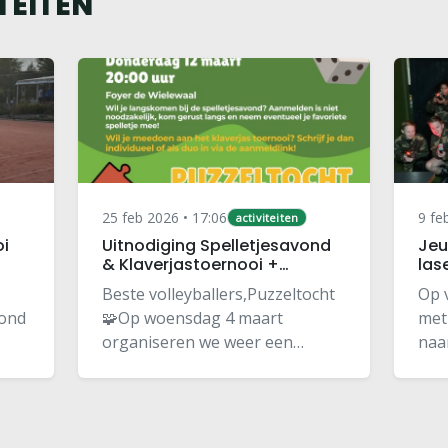
TEITEN
25 feb 2026 • 17:06
9 fe
activiteiten
oi
Uitnodiging Spelletjesavond
Jeu
& Klaverjastoernooi +
las
Puzzeltocht
Beste volleyballers,Puzzeltocht
Op 
vond
🧩Op woensdag 4 maart
met
organiseren we weer een
naa
bij
gezellige (en misschien een
voo
tikkeltje sportieve 😜)
ple
puzzeltocht voor de Volleystars,
edi
e
CMV en C-jeugd. We verzamelen
geh