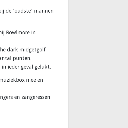
ij de ‘’oudste’’ mannen
bij Bowlmore in
the dark midgetgolf.
antal punten.
in ieder geval gelukt.
n muziekbox mee en
angers en zangeressen