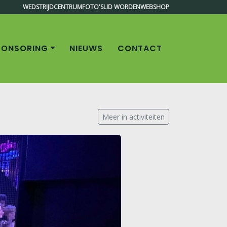
WEDSTRIJDCENTRUM
FOTO'S
LID WORDEN
WEBSHOP
PONSORING
NIEUWS
CONTACT
Meer in activiteiten