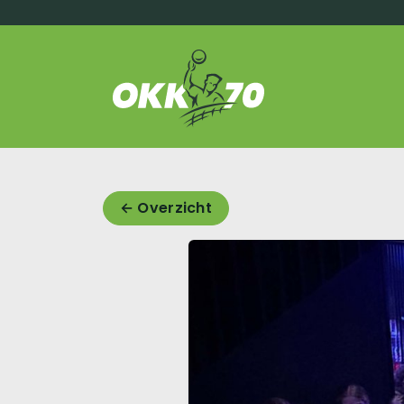
OKK'70
← Overzicht