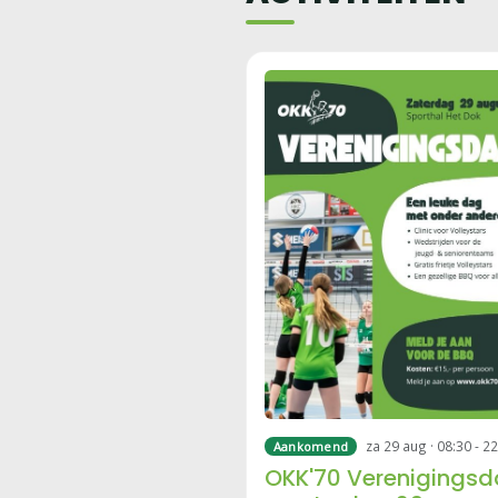
rackets in handen om tegen
elkaar te tennissen. Vooraf
een…
za 29 aug · 08:30 - 2
Aankomend
OKK'70 Verenigings