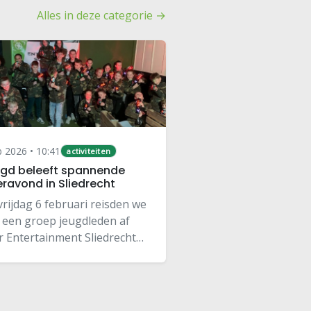
Alles in deze categorie →
b 2026 • 10:41
activiteiten
gd beleeft spannende
eravond in Sliedrecht
vrijdag 6 februari reisden we
 een groep jeugdleden af
r Entertainment Sliedrecht
r een avond vol actie en
zier: lasergamen! Eerdere
ties speelden we met
uurde laserguns in de