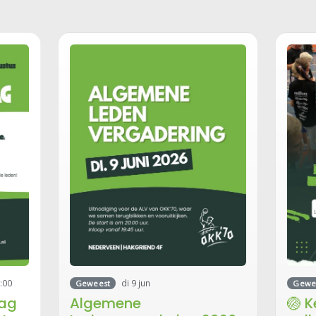
om 14.45 uur bij De Wielewaal
spor
en vanaf daar wijst…
tijd
2:00
di 9 jun
Geweest
Gewe
dag
Algemene
🏐 K