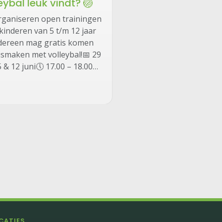
eybal leuk vindt? 🏐
rganiseren open trainingen
kinderen van 5 t/m 12 jaar
edereen mag gratis komen
smaken met volleybal!📅 29
5 & 12 juni🕔 17.00 – 18.00…
CATIES