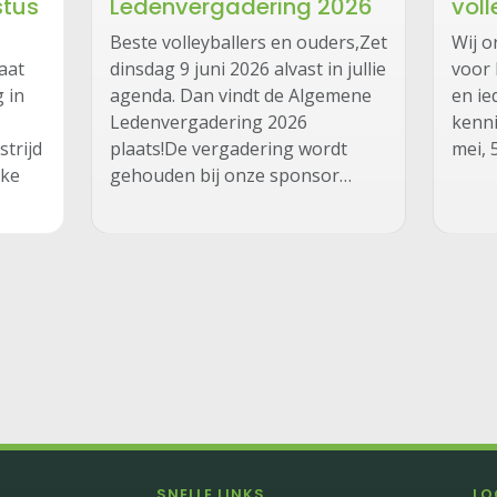
stus
Ledenvergadering 2026
voll
Beste volleyballers en ouders,Zet
Wij o
aat
dinsdag 9 juni 2026 alvast in jullie
voor 
 in
agenda. Dan vindt de Algemene
en i
Ledenvergadering 2026
kenni
trijd
plaats!De vergadering wordt
mei, 
uke
gehouden bij onze sponsor…
SNELLE LINKS
LO