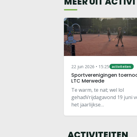
MEER UIT ACTIVI
22 jun 2026 • 15:25
activiteiten
Sportverenigingen toerno
LTC Merwede
Te warm, te nat; wel lol
gehadVrijdagavond 19 juni 
het jaarlijkse
verenigingentoernooi plaats 
onze dorpsgenoten L.T.C. de
Merwede. Verschillende
ACTIVITEITEN
sportverenigingen namen d