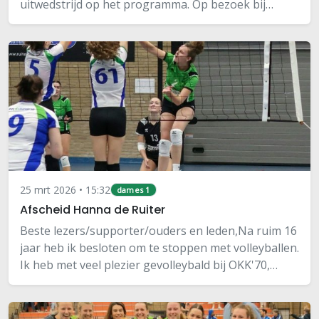
uitwedstrijd op het programma. Op bezoek bij
degradant Volley Tilburg was de grootste druk
richting de promotie-degradatiestreep er op…
25 mrt 2026 • 15:32
dames 1
Afscheid Hanna de Ruiter
Beste lezers/supporter/ouders en leden,Na ruim 16
jaar heb ik besloten om te stoppen met volleyballen.
Ik heb met veel plezier gevolleybald bij OKK'70,
maar voor mij is het nu tijd om afscheid te nemen. Ik
kijk terug op heel veel mooie…