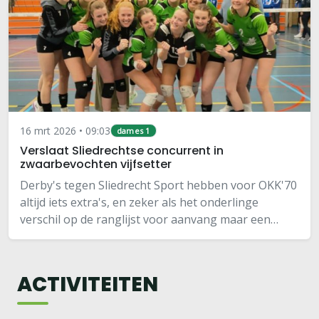
16 mrt 2026 • 09:03
dames 1
Verslaat Sliedrechtse concurrent in
zwaarbevochten vijfsetter
Derby's tegen Sliedrecht Sport hebben voor OKK'70
altijd iets extra's, en zeker als het onderlinge
verschil op de ranglijst voor aanvang maar een
handvol punten bedraagt. Op 14 maart kon Dames
1 in de eigen Wielewaal goede zaken doen door…
ACTIVITEITEN