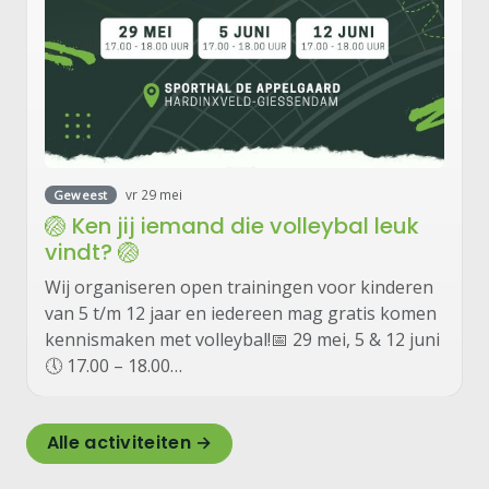
vr 29 mei
Geweest
🏐 Ken jij iemand die volleybal leuk
vindt? 🏐
Wij organiseren open trainingen voor kinderen
van 5 t/m 12 jaar en iedereen mag gratis komen
kennismaken met volleybal!📅 29 mei, 5 & 12 juni
🕔 17.00 – 18.00…
Alle activiteiten →