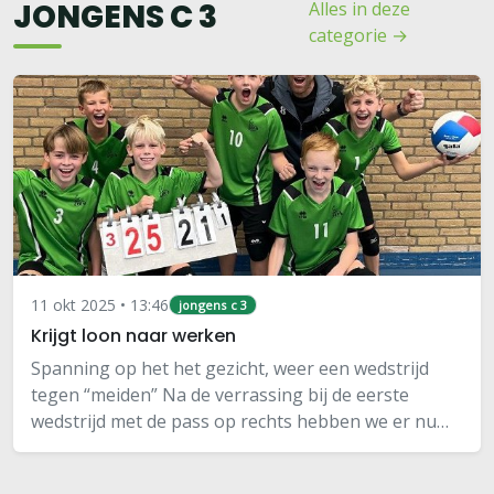
JONGENS C 3
Alles in deze
categorie →
11 okt 2025 • 13:46
jongens c 3
Krijgt loon naar werken
Spanning op het het gezicht, weer een wedstrijd
tegen “meiden” Na de verrassing bij de eerste
wedstrijd met de pass op rechts hebben we er nu
bijna een hele training aan gespendeerd om dit
beter te oefenen en de boel duidelijk te maken. De…