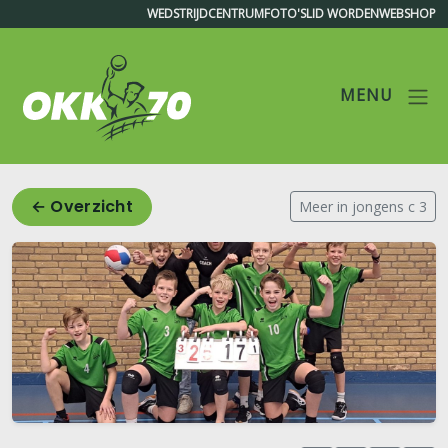
WEDSTRIJDCENTRUM
FOTO'S
LID WORDEN
WEBSHOP
MENU
OKK'70
← Overzicht
Meer in jongens c 3