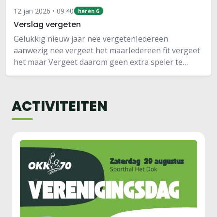
12 jan 2026 • 09:40
heren 6
Verslag vergeten
Gelukkig nieuw jaar nee vergetenIedereen
aanwezig nee vergeet het maarIedereen fit vergeet
het maar Vergeet daarom geen extra speler te
regelenNiet vergeten dat beide Arjens op te
halenIemand de spelers tas bij zich nee
vergetenLigt nog…
ACTIVITEITEN