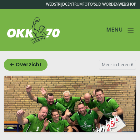
WEDSTRIJDCENTRUM
FOTO'S
LID WORDEN
WEBSHOP
MENU
OKK'70
← Overzicht
Meer in heren 6