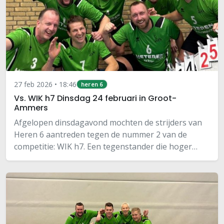
27 feb 2026 • 18:46
heren 6
Vs. WIK h7 Dinsdag 24 februari in Groot-
Ammers
Afgelopen dinsdagavond mochten de strijders van
Heren 6 aantreden tegen de nummer 2 van de
competitie: WIK h7. Een tegenstander die hoger
staat, maar hé… zoals Arjen van de Heuvel vooraf al
filosofisch stelde: “We hebben dus een kans.” En…