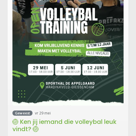
vr 29 mei
Geweest
🏐 Ken jij iemand die volleybal leuk
vindt? 🏐