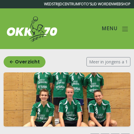
WEDSTRIJDCENTRUM
FOTO'S
LID WORDEN
WEBSHOP
MENU
OKK'70
← Overzicht
Meer in jongens a 1