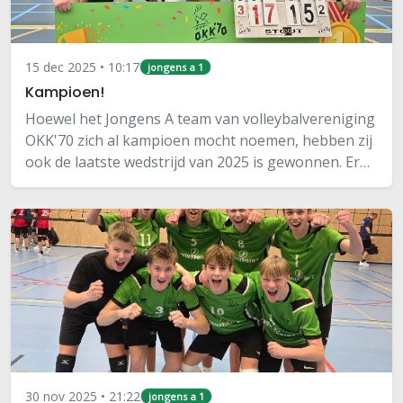
15 dec 2025 • 10:17
jongens a 1
Kampioen!
Hoewel het Jongens A team van volleybalvereniging
OKK'70 zich al kampioen mocht noemen, hebben zij
ook de laatste wedstrijd van 2025 is gewonnen. Er
werd gespeeld tegen Switch’89 JA1 uit Zwijndrecht
en de winst werd gepakt met 3-1!De…
30 nov 2025 • 21:22
jongens a 1