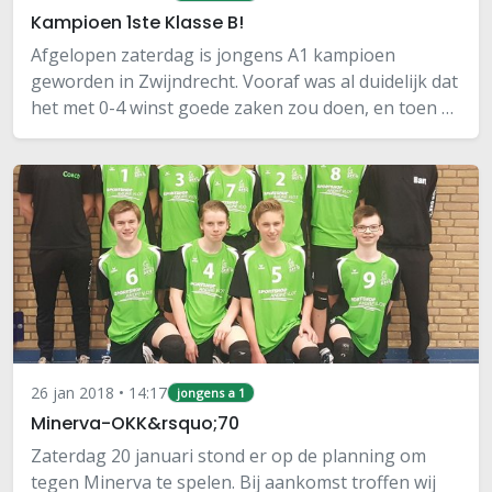
Kampioen 1ste Klasse B!
Afgelopen zaterdag is jongens A1 kampioen
geworden in Zwijndrecht. Vooraf was al duidelijk dat
het met 0-4 winst goede zaken zou doen, en toen de
uitslag van de directe concurrent Volley2B JA2 een
3-2 verlies bleek was het dan ook…
26 jan 2018 • 14:17
jongens a 1
Minerva-OKK&rsquo;70
Zaterdag 20 januari stond er op de planning om
tegen Minerva te spelen. Bij aankomst troffen wij