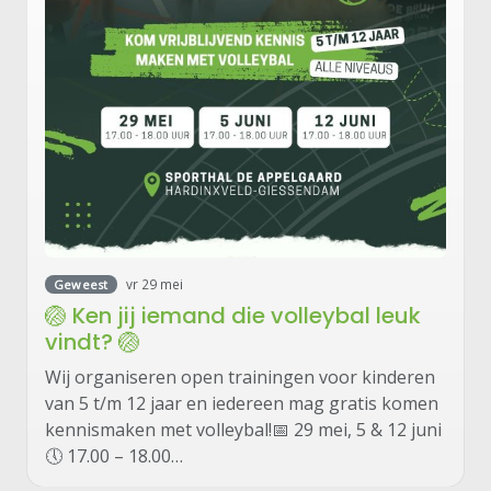
vr 29 mei
Geweest
🏐 Ken jij iemand die volleybal leuk
vindt? 🏐
Wij organiseren open trainingen voor kinderen
van 5 t/m 12 jaar en iedereen mag gratis komen
kennismaken met volleybal!📅 29 mei, 5 & 12 juni
🕔 17.00 – 18.00…