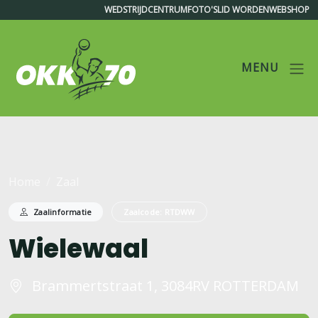
WEDSTRIJDCENTRUM
FOTO'S
LID WORDEN
WEBSHOP
MENU
OKK'70
Home
Zaal
Zaalinformatie
Zaalcode: RTDWW
Wielewaal
Brammertstraat 1, 3084RV ROTTERDAM