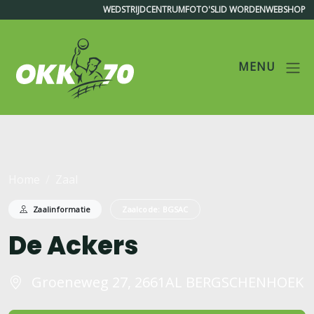
WEDSTRIJDCENTRUM
FOTO'S
LID WORDEN
WEBSHOP
MENU
OKK'70
Home
Zaal
Zaalinformatie
Zaalcode: BGSAC
De Ackers
Groeneweg 27, 2661AL BERGSCHENHOEK