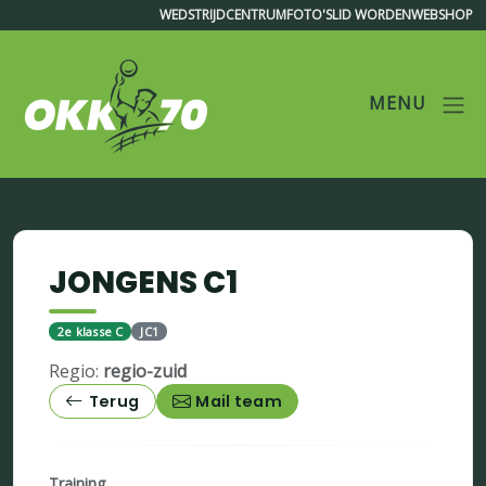
WEDSTRIJDCENTRUM
FOTO'S
LID WORDEN
WEBSHOP
MENU
OKK'70
JONGENS C1
2e klasse C
JC1
Regio:
regio-zuid
Terug
Mail team
Training