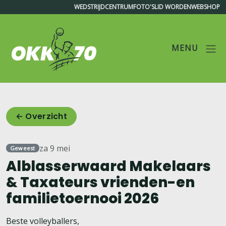
WEDSTRIJDCENTRUM
FOTO'S
LID WORDEN
WEBSHOP
MENU
OKK'70
← Overzicht
za 9 mei
Geweest
Alblasserwaard Makelaars
& Taxateurs vrienden-en
familietoernooi 2026
Beste volleyballers,