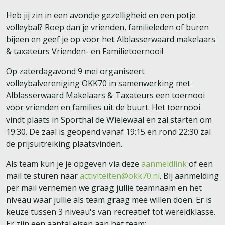
Heb jij zin in een avondje gezelligheid en een potje
volleybal? Roep dan je vrienden, familieleden of buren
bijeen en geef je op voor het Alblasserwaard makelaars
& taxateurs Vrienden- en Familietoernooi!
Op zaterdagavond 9 mei organiseert
volleybalvereniging OKK70 in samenwerking met
Alblasserwaard Makelaars & Taxateurs een toernooi
voor vrienden en families uit de buurt. Het toernooi
vindt plaats in Sporthal de Wielewaal en zal starten om
19:30. De zaal is geopend vanaf 19:15 en rond 22:30 zal
de prijsuitreiking plaatsvinden.
Als team kun je je opgeven via deze
aanmeldlink
of een
mail te sturen naar
activiteiten@okk70.nl
. Bij aanmelding
per mail vernemen we graag jullie teamnaam en het
niveau waar jullie als team graag mee willen doen. Er is
keuze tussen 3 niveau's van recreatief tot wereldklasse.
Er zijn een aantal eisen aan het team: